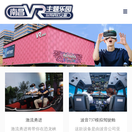
激流勇进
波音737模拟驾驶舱
激流勇进将带你在恐龙峡
这款设备是由波音公司亚